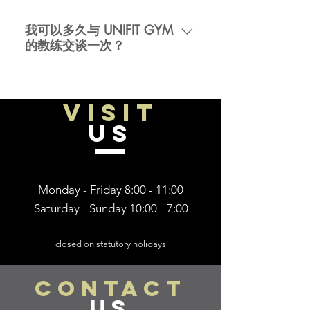
会为您设定每周的有氧运动目标。
一般来说，建议您从每周 2-3 次锻
该计划的每周都会有一个完整的心
炼开始。随着时间的推移，你可以
我可以多久与 UNIFIT GYM
血管时间表。您将了解高强度和低
的教练交谈一次？
进步到每周 4-5 天。如果您进展缓
强度有氧运动以及这些训练方式如
慢，并改变您的锻炼程序，您将避
何适合您的特定计划。
您可以随时通过 messenge 和
免任何过度使用伤害或运动倦怠。
WhatsApp 联系培训师，并且应该
这就是为什么向健身专业人士寻求
VISIT
会在 24 小时内得到回复。您将享
建议很重要——了解如何让自己免
受 UNIFIT 培训师的激励和支持。
US
于受伤和倦怠！
Monday - Friday 8:00 - 11:00
Saturday - Sunday 10:00 - 7:00
closed on statutory holidays
CONTACT
US