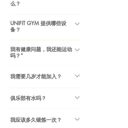
么？
群不是 UNFIT GYM 的一部分。我
略。体脂测试、体围测量、柔韧
们与大型企业健身房没有联盟，我
性、有氧运动和力量测试都可以在
我们所有的健身计划都包括无限制
们只为我们的客户服务。 不幸的
咨询过程中进行。 健身计划的成功
使用健身房、营养计划、初步测试
UNIFIT GYM 提供哪些设
是，许多企业培训师都获得了奖
基于这样一种理念：每个人都必须
备？
和评估、阻力训练和心血管训练计
金，并且承受着向客户推销补充剂
有切合实际的目标、接受教育并逐
划设计、灵活性评估以及整个过程
和其他他们可能不需要的东西的巨
渐改变饮食习惯。我们会打电话或
我们确实拥有 30 多件设备。从跑
的指导——确保您的成功。
大压力。 此外，许多企业健身房并
发消息，让您跟上您的计划。在营
步机、动感单车、交叉训练器和划
我有健康问题，我还能运动
不要求培训师拥有顶级认证（LHPT
养咨询结束时，您将确切地知道您
吗？”
船器等多种有氧运动器械，到适用
建议您始终询问培训师他们持有哪
需要什么才能实现您已建立的目
于身体各个部位的各种阻力器械。
些认证！） 无论你是否取得进步，
标。 下次与您的教练会面时，您将
可以，但这取决于您的病情，并且
我们拥有最好的自由重量区，到处
他们的工作都是让你不断进取。
开始负重和心血管训练。您的培训
您的医生可能需要提供体检证明。
我需要几岁才能加入？
都是奥运杠铃、多功能架、长凳、
师将展示正确的形式和技术，并向
我们有专门的工作人员可以帮助
深蹲架、保险杠和许多哑铃。最重
您解释您所关注的特定培训背后的
您，会员的医生会定期转诊给我
由于保险原因，您必须年满 12
的哑铃是 60 公斤。
基本原理。尽管高强度训练是最终
们。如果您有特定的医疗问题，请
岁。除此之外，任何年龄都欢迎您 -
俱乐部有水吗？
目标，但您可以期望在前几节课中
私下告诉我们详细信息。
因为您永远不会太老而无法保持健
放松一下，让您的身体适应新的训
康和活跃。
Yws，有饮水机，请自带饮料瓶。
练方式。您的私人教练将教您心血
我应该多久锻炼一次？
管训练。根据您的计划，您的教练