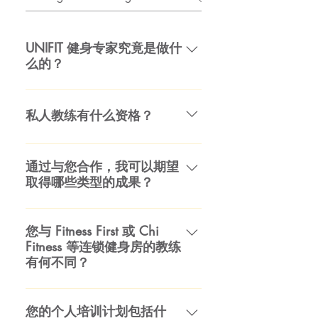
UNIFIT 健身专家究竟是做什
么的？
在 UNIFIT GYM，我们的私人教练
技术娴熟并获得国家认证，在与客
私人教练有什么资格？
户合作时扮演着许多角色。您的私
人教练将充当教练、老师和激励
所有 UNIFIT GYM 教练都至少拥有
者。私人教练的工作是评估您当前
一项国家认可和独立认可的私人教
通过与您合作，我可以期望
的身体和精神状态，制定非常具体
取得哪些类型的成果？
练认证，例如来自 ACSM、ACE、
的目标，设计个性化的计划，并尽
NASM、NSCA 的认证。所有这些
结果和结果。这就是为什么您聘请
一切努力让您朝着取得成果的方向
认证机构都需要继续教育才能维持
我们作为专业人士。事实上，我们
前进。 在持续约 30 分钟的健身咨
您与 Fitness First 或 Chi
认证。此外，我们所有的培训师都
Fitness 等连锁健身房的教练
对我们的辅导服务非常有信心，我
询期间，您的私人教练将尽可能多
完成了基于行业内当前指导方针和
有何不同？
们可以 100% 保证您的结果。
地收集有关您的医疗和锻炼历史的
当前研究的内部培训计划。
信息，以便为您制定最佳计划。接
首先，我们是一家私人拥有的私人
下来，您的培训师将建立切合实际
健身房和训练工作室——庞大的人
您的个人培训计划包括什
的目标并讨论实现这些目标的策