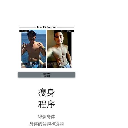
感言
瘦身
程序
锻炼身体
身体的音调和瘦弱