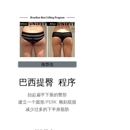
推荐信
巴西提臀
程序
抬起扁平下垂的臀部
建立一个圆形/PERK
雕刻屁股
减少过多的下半身脂肪